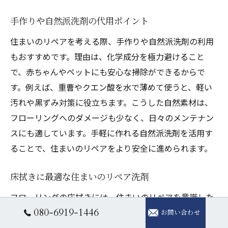
手作りや自然派洗剤の代用ポイント
住まいのリペアを考える際、手作りや自然派洗剤の利用
もおすすめです。理由は、化学成分を極力避けること
で、赤ちゃんやペットにも安心な掃除ができるからで
す。例えば、重曹やクエン酸を水で薄めて使うと、軽い
汚れや黒ずみ対策に役立ちます。こうした自然素材は、
フローリングへのダメージも少なく、日々のメンテナン
スにも適しています。手軽に作れる自然派洗剤を活用す
ることで、住まいのリペアをより安全に進められます。
床拭きに最適な住まいのリペア洗剤
フローリングの床拭きには、住まいのリペアを意識した
080-6919-1446
洗剤選びが欠かせません。なぜなら、適切な洗剤を使う
お問い合わせ
ことで床の輝きを取り戻し、傷みを防げるからです。例