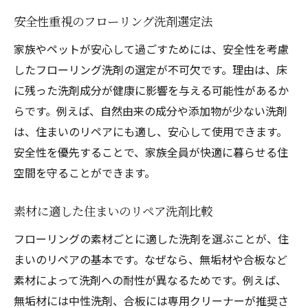
住まいのリペア向け手作り洗剤の作り方
安全性重視のフローリング洗剤選定法
安全安心な手作り洗剤の材料選び
家族やペットが安心して過ごすためには、安全性を考慮
フローリング掃除に適した手作り洗剤
したフローリング洗剤の選定が不可欠です。理由は、床
に残った洗剤成分が健康に影響を与える可能性があるか
環境に優しい住まいのリペア洗剤実践法
らです。例えば、自然由来の成分や添加物が少ない洗剤
コスパ抜群の手作り洗剤活用アイデア
は、住まいのリペアにも適し、安心して使用できます。
手作り洗剤で住まいのリペア効果を高める
安全性を優先することで、家族全員が快適に暮らせる住
フローリング掃除に強力な洗剤を安全に使うコ
空間を守ることができます。
ツ
住まいのリペアに強力洗剤活用時の注意点
素材に適した住まいのリペア洗剤比較
フローリングに負担をかけない使い方
フローリングの素材ごとに適した洗剤を選ぶことが、住
強力な住まいのリペア洗剤の選び方
まいのリペアの基本です。なぜなら、無垢材や合板など
安全に使うための下準備と手順解説
素材によって洗剤への耐性が異なるためです。例えば、
強力洗剤のリスクと対策ポイント
無垢材には中性洗剤、合板には専用クリーナーが推奨さ