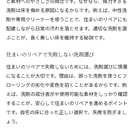
と素材へのやさしさの両立です。なぜなら、強力すぎる
手作りや自然派洗剤の代用ポイント
洗剤は床を傷める原因になるからです。例えば、中性洗
床拭きに最適な住まいのリペア洗剤
剤や専用クリーナーを使うことで、住まいのリペアにも
口コミで人気の代用洗剤活用術
配慮しながら日常の汚れを落とせます。適切な洗剤を選
住まいのリペア視点で代用品を選ぶ
ぶことが、長く美しい床を維持する秘訣です。
フローリング掃除を効率化するスプレー洗剤の
活用術
住まいのリペアで失敗しない洗剤選び
住まいのリペアに役立つスプレー洗剤術
住まいのリペアで失敗しないためには、洗剤選びに慎重
フローリング掃除の時短テクニック
になることが大切です。理由は、誤った洗剤を使うとフ
おすすめスプレー洗剤の選び方解説
ローリングの劣化や変色を招くことがあるからです。例
えば、洗剤の成分表示や使用可能な素材をしっかり確認
スプレー洗剤で手間を減らすコツ
することが、安心して住まいのリペアを進めるポイント
住まいのリペアで実感できる効率化法
です。自宅の床に合った正しい選択で、失敗を防ぎまし
二度拭き不要なスプレー洗剤の活用
ょう。