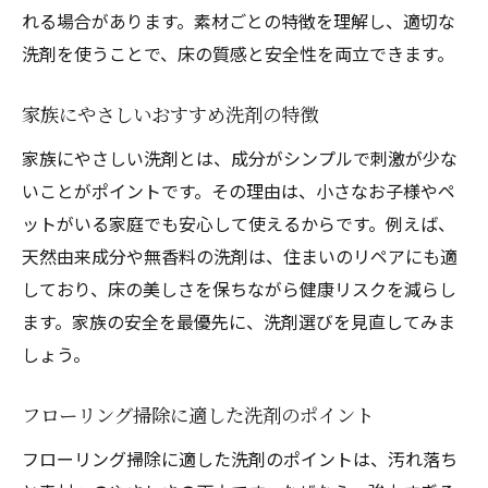
れる場合があります。素材ごとの特徴を理解し、適切な
住まいのリペアで安全性を両立させる方法
洗剤を使うことで、床の質感と安全性を両立できます。
クエン酸と重曹で住まいのリペアと床掃除を実
践する
家族にやさしいおすすめ洗剤の特徴
住まいのリペアでクエン酸重曹掃除術
家族にやさしい洗剤とは、成分がシンプルで刺激が少な
フローリング掃除に適した配合と手順
いことがポイントです。その理由は、小さなお子様やペ
住まいのリペア観点で選ぶ自然派洗剤
ットがいる家庭でも安心して使えるからです。例えば、
クエン酸重曹を使う際の注意点
天然由来成分や無香料の洗剤は、住まいのリペアにも適
手作り洗剤で安全なフローリング掃除
しており、床の美しさを保ちながら健康リスクを減らし
住まいのリペアに役立つ掃除のコツ
ます。家族の安全を最優先に、洗剤選びを見直してみま
床拭き掃除に代用できる住まいのリペアおすす
しょう。
め洗剤
フローリング掃除に適した洗剤のポイント
住まいのリペアで代用できる洗剤案内
フローリング掃除に適した洗剤のポイントは、汚れ落ち
安全性と効果を両立した洗剤の選び方