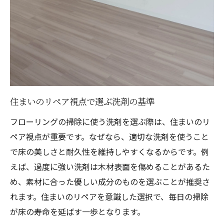
口コミで高評価の住まいのリペア洗剤
ペットや赤ちゃんに安心な洗剤の選び方
ランキング常連の住まいのリペア洗剤
フローリング掃除効率UPのおすすめ洗剤
黒ずみ対策に効くフローリング掃除洗剤のポイ
ント
住まいのリペア視点で選ぶ洗剤の基準
住まいのリペアで黒ずみを防ぐ洗剤術
フローリングの掃除に使う洗剤を選ぶ際は、住まいのリ
フローリング黒ずみに強い洗剤の選び方
ペア視点が重要です。なぜなら、適切な洗剤を使うこと
黒ずみ除去に住まいのリペアが有効な理由
で床の美しさと耐久性を維持しやすくなるからです。例
おすすめ洗剤で黒ずみを改善する方法
えば、過度に強い洗剤は木材表面を傷めることがあるた
フローリング黒ずみ洗剤の安全な使い方
め、素材に合った優しい成分のものを選ぶことが推奨さ
住まいのリペアで輝きを取り戻すコツ
れます。住まいのリペアを意識した選択で、毎日の掃除
手作り洗剤で住まいのリペアと床掃除を両立さ
が床の寿命を延ばす一歩となります。
せる方法