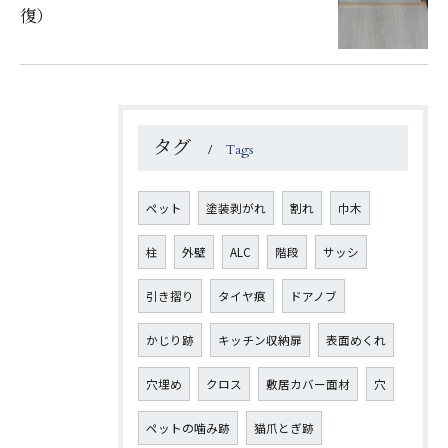
復）
タグ
Tags
ペット
塗装剥がれ
割れ
巾木
柱
外壁
ALC
階段
サッシ
引き摺り
タイヤ痕
ドアノブ
かじり跡
キッチン収納扉
表面めくれ
穴埋め
クロス
敷居カバー面材
穴
ペットの噛み跡
猫爪とぎ跡