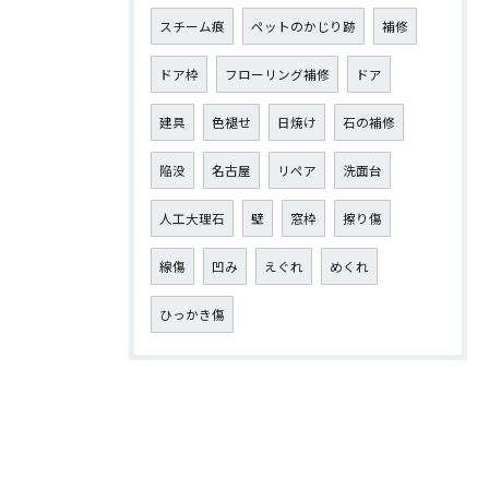
スチーム痕
ペットのかじり跡
補修
ドア枠
フローリング補修
ドア
建具
色褪せ
日焼け
石の補修
陥没
名古屋
リペア
洗面台
人工大理石
壁
窓枠
擦り傷
線傷
凹み
えぐれ
めくれ
ひっかき傷