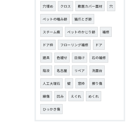
穴埋め
クロス
敷居カバー面材
穴
ペットの噛み跡
猫爪とぎ跡
スチーム痕
ペットのかじり跡
補修
ドア枠
フローリング補修
ドア
建具
色褪せ
日焼け
石の補修
陥没
名古屋
リペア
洗面台
人工大理石
壁
窓枠
擦り傷
線傷
凹み
えぐれ
めくれ
ひっかき傷