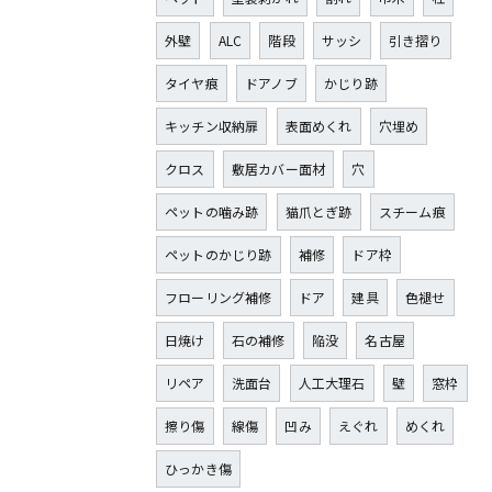
外壁
ALC
階段
サッシ
引き摺り
タイヤ痕
ドアノブ
かじり跡
キッチン収納扉
表面めくれ
穴埋め
クロス
敷居カバー面材
穴
ペットの噛み跡
猫爪とぎ跡
スチーム痕
ペットのかじり跡
補修
ドア枠
フローリング補修
ドア
建具
色褪せ
日焼け
石の補修
陥没
名古屋
リペア
洗面台
人工大理石
壁
窓枠
擦り傷
線傷
凹み
えぐれ
めくれ
ひっかき傷