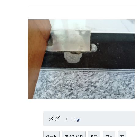
タグ
Tags
ペット
塗装剥がれ
割れ
巾木
柱