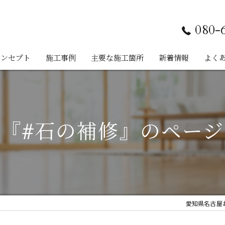
080-
コンセプト
施工事例
主要な施工箇所
新着情報
よく
フローリング
建具
『#石の補修』のペー
巾木
木製家具
サッシ
愛知県名古屋お