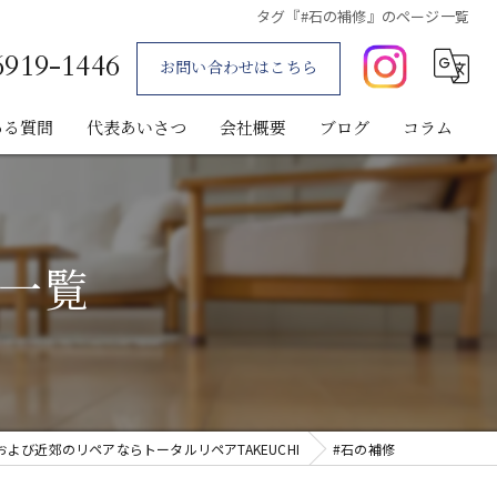
タグ『#石の補修』のページ一覧
6919-1446
お問い合わせはこちら
ある質問
代表あいさつ
会社概要
ブログ
コラム
ジ一覧
よび近郊のリペアならトータルリペアTAKEUCHI
#石の補修