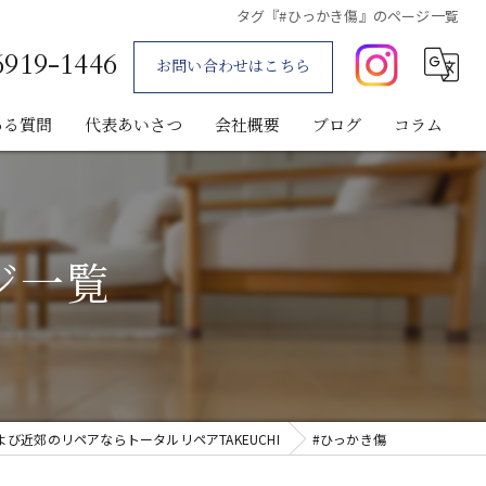
タグ『#ひっかき傷』のページ一覧
6919-1446
お問い合わせはこちら
ある質問
代表あいさつ
会社概要
ブログ
コラム
ジ一覧
び近郊のリペアならトータルリペアTAKEUCHI
#ひっかき傷