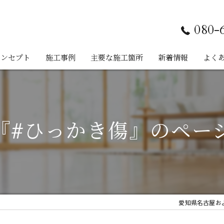
080-
コンセプト
施工事例
主要な施工箇所
新着情報
よく
フローリング
建具
『#ひっかき傷』のペー
巾木
木製家具
サッシ
愛知県名古屋およ