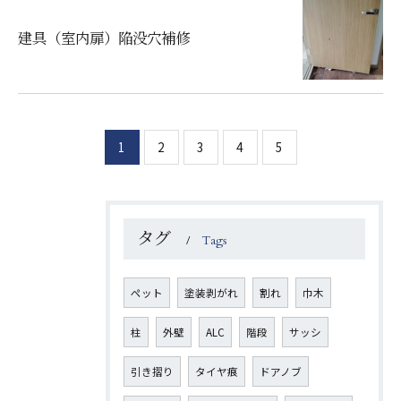
建具（室内扉）陥没穴補修
1
2
3
4
5
タグ
Tags
ペット
塗装剥がれ
割れ
巾木
柱
外壁
ALC
階段
サッシ
引き摺り
タイヤ痕
ドアノブ