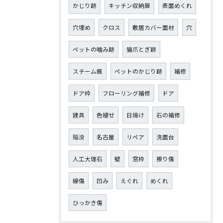
かじり跡
キッチン収納扉
表面めくれ
穴埋め
クロス
敷居カバー面材
穴
ペットの噛み跡
猫爪とぎ跡
スチーム痕
ペットのかじり跡
補修
ドア枠
フローリング補修
ドア
建具
色褪せ
日焼け
石の補修
陥没
名古屋
リペア
洗面台
人工大理石
壁
窓枠
擦り傷
線傷
凹み
えぐれ
めくれ
ひっかき傷