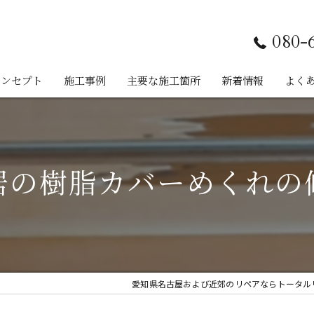
080-
コンセプト
施工事例
主要な施工箇所
新着情報
よく
フローリング
建具
居の樹脂カバーめくれの
巾木
木製家具
サッシ
愛知県名古屋および近郊のリペアならトータルリペ