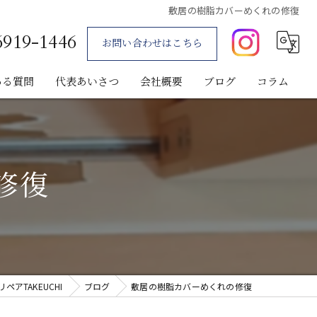
敷居の樹脂カバーめくれの修復
6919-1446
お問い合わせはこちら
ある質問
代表あいさつ
会社概要
ブログ
コラム
修復
アTAKEUCHI
ブログ
敷居の樹脂カバーめくれの修復