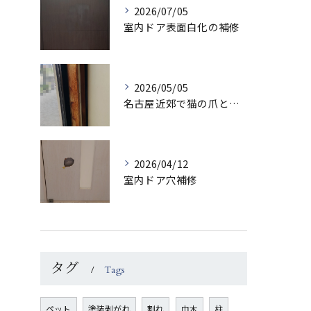
2026/07/05
室内ドア表面白化の補修
2026/05/05
名古屋近郊で猫の爪とぎでボロボロになった柱を補修させていただきました
2026/04/12
室内ドア穴補修
タグ
Tags
ペット
塗装剥がれ
割れ
巾木
柱