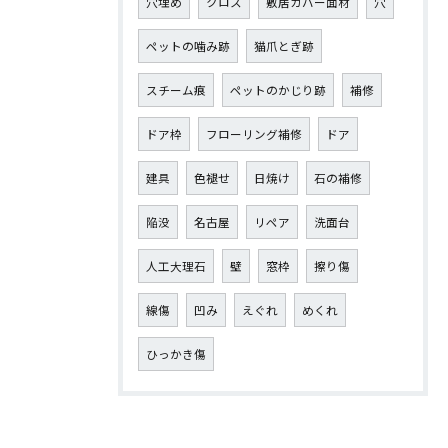
穴埋め
クロス
敷居カバー面材
穴
ペットの噛み跡
猫爪とぎ跡
スチーム痕
ペットのかじり跡
補修
ドア枠
フローリング補修
ドア
建具
色褪せ
日焼け
石の補修
陥没
名古屋
リペア
洗面台
人工大理石
壁
窓枠
擦り傷
線傷
凹み
えぐれ
めくれ
ひっかき傷