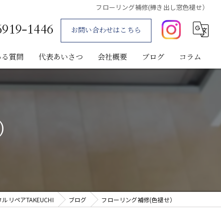
フローリング補修(掃き出し窓色褪せ）
6919-1446
お問い合わせはこちら
ある質問
代表あいさつ
会社概要
ブログ
コラム
）
ペアTAKEUCHI
ブログ
フローリング補修(色褪せ）