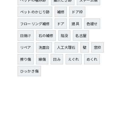
ペットのかじり跡
補修
ドア枠
フローリング補修
ドア
建具
色褪せ
日焼け
石の補修
陥没
名古屋
リペア
洗面台
人工大理石
壁
窓枠
擦り傷
線傷
凹み
えぐれ
めくれ
ひっかき傷