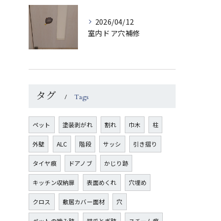
2026/04/12
室内ドア穴補修
タグ
Tags
ペット
塗装剥がれ
割れ
巾木
柱
外壁
ALC
階段
サッシ
引き摺り
タイヤ痕
ドアノブ
かじり跡
キッチン収納扉
表面めくれ
穴埋め
クロス
敷居カバー面材
穴
ペットの噛み跡
猫爪とぎ跡
スチーム痕