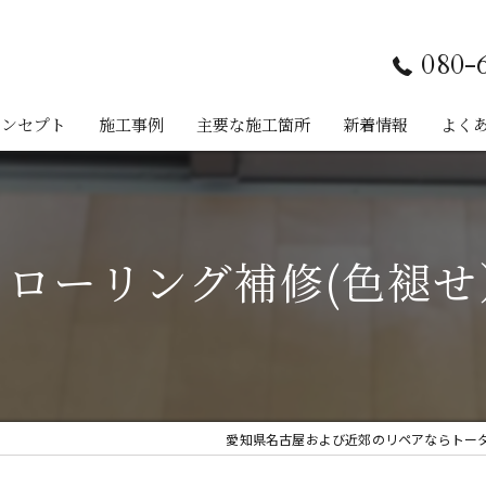
080-
コンセプト
施工事例
主要な施工箇所
新着情報
よく
フローリング
建具
フローリング補修(色褪せ
巾木
木製家具
サッシ
愛知県名古屋および近郊のリペアならトータルリ