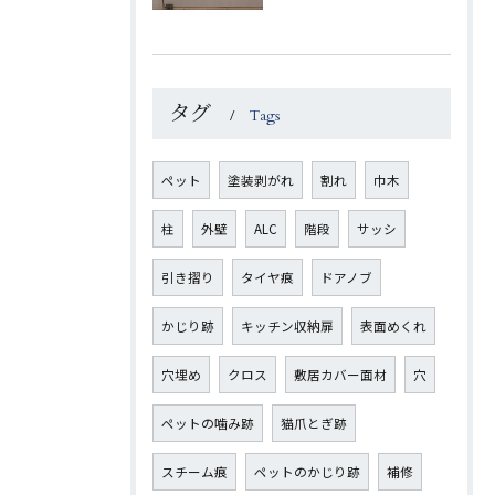
タグ
Tags
ペット
塗装剥がれ
割れ
巾木
柱
外壁
ALC
階段
サッシ
引き摺り
タイヤ痕
ドアノブ
かじり跡
キッチン収納扉
表面めくれ
穴埋め
クロス
敷居カバー面材
穴
ペットの噛み跡
猫爪とぎ跡
スチーム痕
ペットのかじり跡
補修