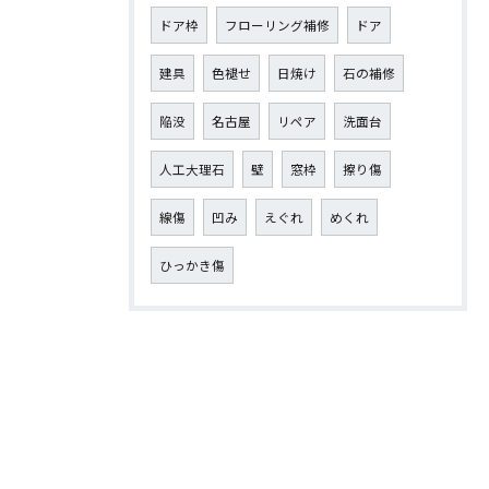
ドア枠
フローリング補修
ドア
建具
色褪せ
日焼け
石の補修
陥没
名古屋
リペア
洗面台
人工大理石
壁
窓枠
擦り傷
線傷
凹み
えぐれ
めくれ
ひっかき傷